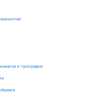
длежностей
нкоматов и тахографов
ги
мобумаги