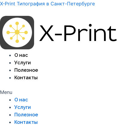
Перейти
X-Print Типография в Санкт-Петербурге
к
содержимому
О нас
Услуги
Полезное
Контакты
Menu
О нас
Услуги
Полезное
Контакты